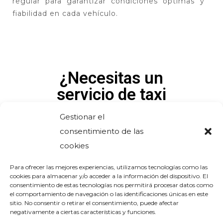
regular para garantizar condiciones óptimas y
fiabilidad en cada vehículo.
¿Necesitas un
servicio de taxi
confiable y seguro
Gestionar el
en Bizkaia?
consentimiento de las
cookies
¡No dudes en
contactarnos!
Para ofrecer las mejores experiencias, utilizamos tecnologías como las
cookies para almacenar y/o acceder a la información del dispositivo. El
consentimiento de estas tecnologías nos permitirá procesar datos como
el comportamiento de navegación o las identificaciones únicas en este
RESERVAR VIAJE
sitio. No consentir o retirar el consentimiento, puede afectar
negativamente a ciertas características y funciones.