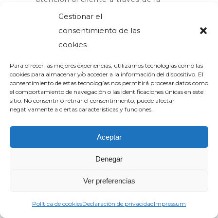
dirección de correo electrónico
Gestionar el
info@bizkaitaxi.eus.
consentimiento de las
Según la Resolución de litigios en
cookies
línea en materia de consumo de la
UE y conforme al Art. 14.1 del
Para ofrecer las mejores experiencias, utilizamos tecnologías como las
Reglamento (UE) 524/2013, le
cookies para almacenar y/o acceder a la información del dispositivo. El
consentimiento de estas tecnologías nos permitirá procesar datos como
informamos que la Comisión Europea
el comportamiento de navegación o las identificaciones únicas en este
facilita a todos los consumidores una
sitio. No consentir o retirar el consentimiento, puede afectar
plataforma de resolución de litigios
negativamente a ciertas características y funciones.
en línea que se encuentra disponible
en el siguiente
Aceptar
enlace:
http://ec.europa.eu/consumers/odr/
.
12. LEGISLACIÓN
Denegar
Ver preferencias
APLICABLE Y
Política de cookies
Declaración de privacidad
Impressum
JURISDICCIÓN