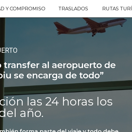
AD Y COMPROMISO
TRASLADOS
RUTAS TURÍ
UERTO
o transfer al aeropuerto de
oiu se encarga de todo”
ión las 24 horas los
del año.
ambién forma parte del viaje y todo debe