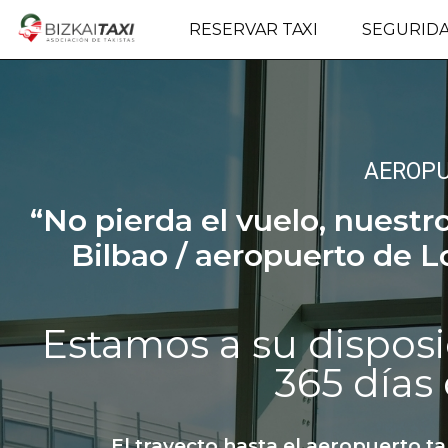
RESERVAR TAXI
SEGURID
AEROP
“No pierda el vuelo, nuestr
Bilbao / aeropuerto de L
Estamos a su disposic
365 días 
El trayecto hasta el aeropuerto t