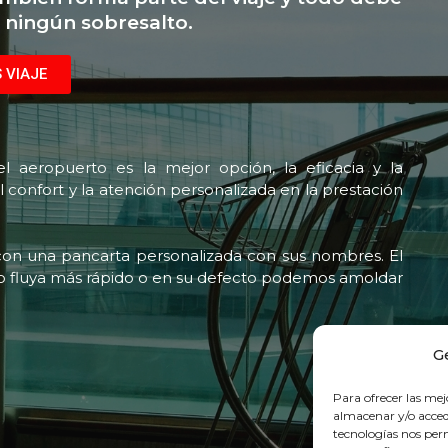
n ningún sobresalto.
 VIAJE
el aeropuerto es la mejor opción, la eficacia y la
 confort y la atención personalizada en la prestación
con una pancarta personalizada con sus nombres. El
odo fluya más rápido o en su defecto podemos amoldar
G
Para ofrecer las mej
almacenar y/o accede
tecnologías nos pe