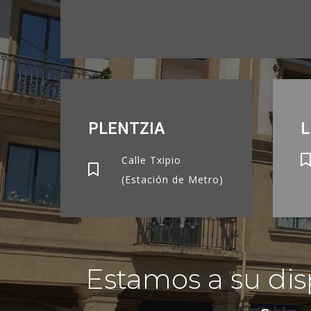
PLENTZIA
L
Calle Txipio
(Estación de Metro)
Estamos a su disp