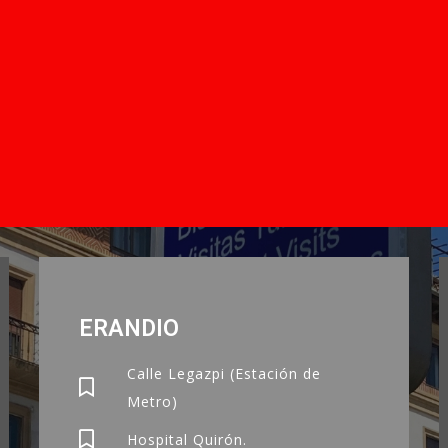
ERANDIO
Calle Legazpi (Estación de
Metro)
Hospital Quirón.