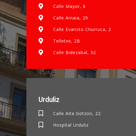
Calle Mayor, 6
Calle Amaia, 29
Calle Evaristo Churruca, 2
Telletxe, 2B
Calle Bidezabal, 32
Urduliz
Calle Aita Gotzon, 22
Hospital Urduliz