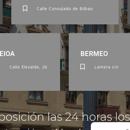
Calle Consulado de Bilbao
EIOA
BERMEO
Calle Elexalde, 26
Lamera s/n
osición las 24 horas los