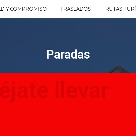
AD Y COMPROMISO
TRASLADOS
RUTAS TURÍ
Paradas
éjate llevar