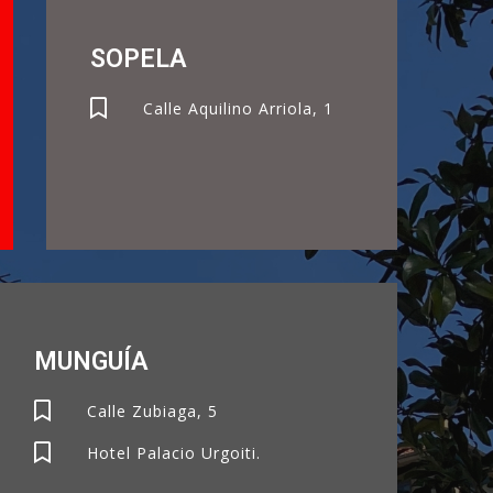
SOPELA
Calle Aquilino Arriola, 1
MUNGUÍA
Calle Zubiaga, 5
Hotel Palacio Urgoiti.